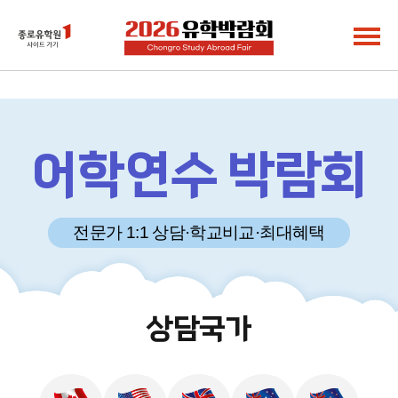
2026 유학박람회 - 어학연수 프로그램
박람회소개
프로그램
어학연수 박람회
전체프로그램
전문가 1:1 상담
·
학교비교
·
최대혜택
어학연수
학위유학
전문과정
상담국가
조기유학
참가학교