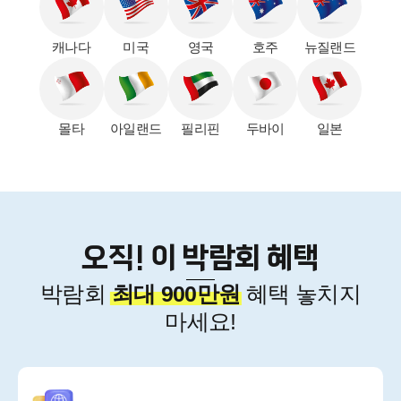
캐나다
미국
영국
호주
뉴질랜드
세미나
박람회혜택
몰타
아일랜드
필리핀
두바이
일본
박람회 혜택
참가신청
4주 무료 연수
오직! 이 박람회 혜택
박람회
최대 900만원
혜택 놓치지
마세요!