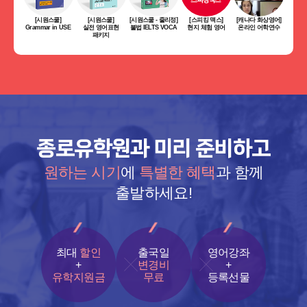
[시원스쿨]
[시원스쿨]
[시원스쿨 - 줄리정]
[스피킹 맥스]
[캐나다 화상영어]
Grammar in USE
실전 영어표현
불법 IELTS VOCA
현지 체험 영어
온라인 어학연수
패키지
종로유학원과 미리 준비하고
원하는 시기
에
특별한 혜택
과 함께
출발하세요!
최대
할인
출국일
영어강좌
+
변경비
+
유학지원금
무료
등록선물