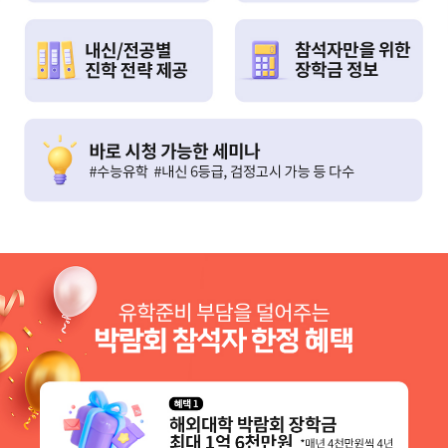
참가학교
세미나
박람회혜택
박람회 혜택
참가신청
4주 무료 연수