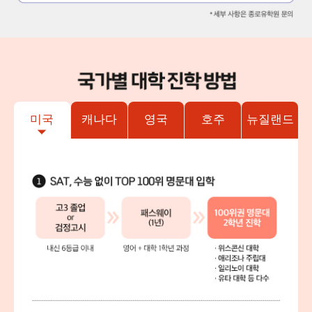
미국
캐나다
영국
호주
뉴질랜드